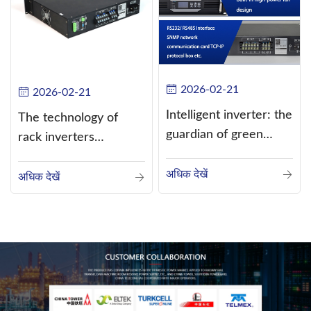
2026-02-21
2026-02-21
Intelligent inverter: the
The technology of
guardian of green
rack inverters
energy
continues to improve,
अधिक देखें
such as the use of
अधिक देखें
three-CPU control
technology, high-
frequency s