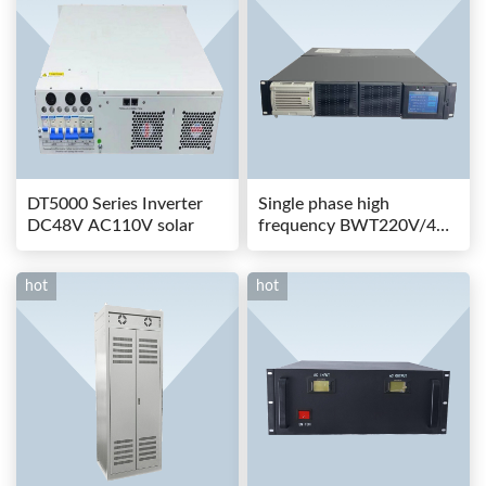
DT5000 Series Inverter
Single phase high
DC48V AC110V solar
frequency BWT220V/48-
80AS switching power
hot
hot