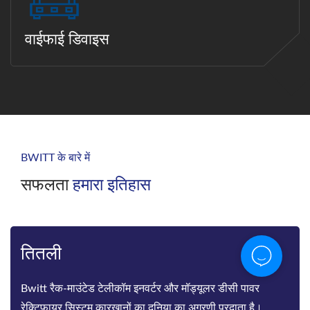
वाईफाई डिवाइस
BWITT के बारे में
सफलता
हमारा इतिहास
तितली
Bwitt रैक-माउंटेड टेलीकॉम इनवर्टर और मॉड्यूलर डीसी पावर
रेक्टिफायर सिस्टम कारखानों का दुनिया का अग्रणी प्रदाता है।