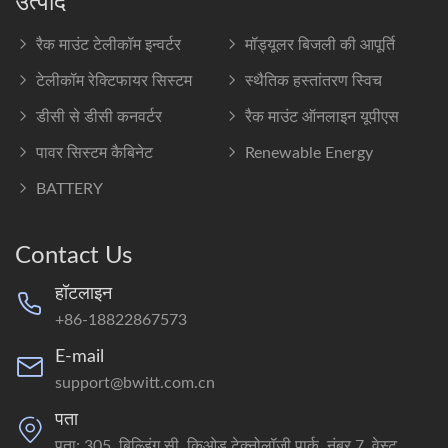
उत्पाद
रैक माउंट टेलीकॉम इन्वर्टर
मॉड्यूलर बिजली की आपूर्ति
टेलीकॉम रेक्टिफायर सिस्टम
स्थैतिक हस्तांतरण स्विच
डीसी से डीसी कनवर्टर
रैक माउंट ऑनलाइन यूपीएस
पावर सिस्टम कैबिनेट
Renewable Energy
BATTERY
Contact Us
हॉटलाइन
+86-18822867573
E-mail
support@bwitt.com.cn
पता
पता: 305, बिल्डिंग सी, किओड टेक्नोलॉजी पार्क, नंबर 7, वेस्ट