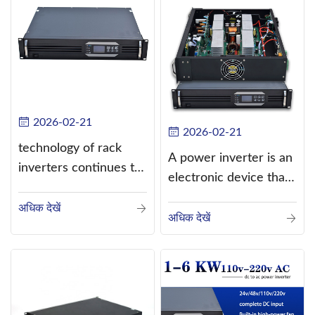
2026-02-21
2026-02-21
technology of rack
A power inverter is an
inverters continues to
electronic device that
improve
converts direct
अधिक देखें
current (DC) into
अधिक देखें
alternating current
(AC).