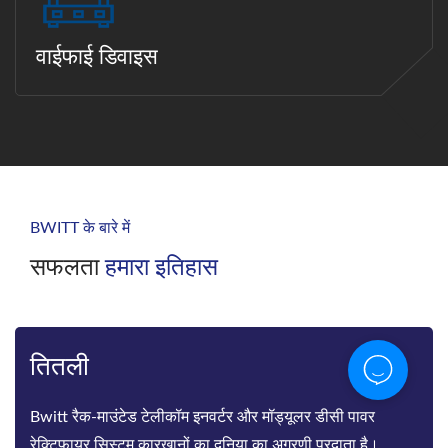
वाईफाई डिवाइस
BWITT के बारे में
सफलता
हमारा इतिहास
तितली
Bwitt रैक-माउंटेड टेलीकॉम इनवर्टर और मॉड्यूलर डीसी पावर
रेक्टिफायर सिस्टम कारखानों का दुनिया का अग्रणी प्रदाता है।