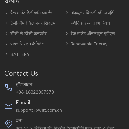
उत्पाद
रैक माउंट टेलीकॉम इन्वर्टर
मॉड्यूलर बिजली की आपूर्ति
टेलीकॉम रेक्टिफायर सिस्टम
स्थैतिक हस्तांतरण स्विच
डीसी से डीसी कनवर्टर
रैक माउंट ऑनलाइन यूपीएस
पावर सिस्टम कैबिनेट
Renewable Energy
BATTERY
Contact Us
हॉटलाइन
+86-18822867573
E-mail
support@bwitt.com.cn
पता
पता: 305, बिल्डिंग सी, किओड टेक्नोलॉजी पार्क, नंबर 7, वेस्ट