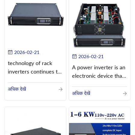
2026-02-21
2026-02-21
technology of rack
A power inverter is an
inverters continues to
electronic device that
improve
converts direct
अधिक देखें
current (DC) into
अधिक देखें
alternating current
(AC).