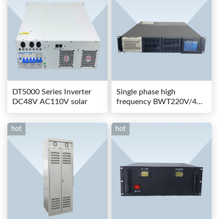
DT5000 Series Inverter
Single phase high
DC48V AC110V solar
frequency BWT220V/48-
80AS switching power
hot
hot