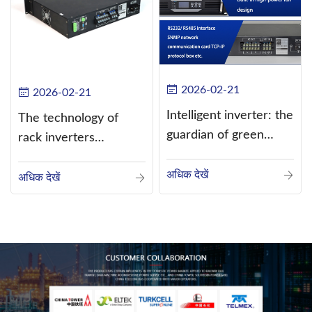
2026-02-21
2026-02-21
Intelligent inverter: the
The technology of
guardian of green
rack inverters
energy
continues to improve,
अधिक देखें
such as the use of
अधिक देखें
three-CPU control
technology, high-
frequency s