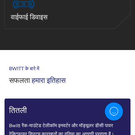
वाईफाई डिवाइस
BWITT के बारे में
सफलता
हमारा इतिहास
तितली
Bwitt रैक-माउंटेड टेलीकॉम इनवर्टर और मॉड्यूलर डीसी पावर
रेक्टिफायर सिस्टम कारखानों का दुनिया का अग्रणी प्रदाता है।