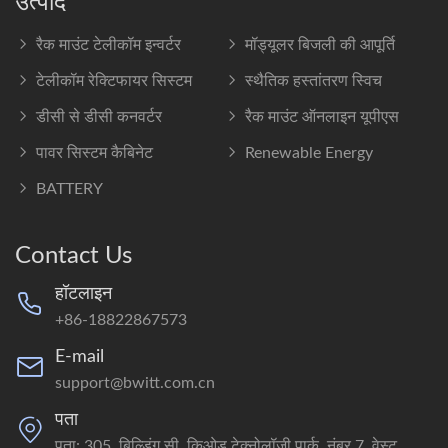
उत्पाद
रैक माउंट टेलीकॉम इन्वर्टर
मॉड्यूलर बिजली की आपूर्ति
टेलीकॉम रेक्टिफायर सिस्टम
स्थैतिक हस्तांतरण स्विच
डीसी से डीसी कनवर्टर
रैक माउंट ऑनलाइन यूपीएस
पावर सिस्टम कैबिनेट
Renewable Energy
BATTERY
Contact Us
हॉटलाइन
+86-18822867573
E-mail
support@bwitt.com.cn
पता
पता: 305, बिल्डिंग सी, किओड टेक्नोलॉजी पार्क, नंबर 7, वेस्ट