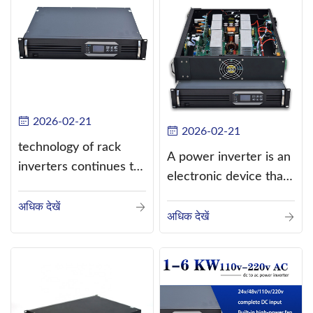
2026-02-21
2026-02-21
technology of rack
A power inverter is an
inverters continues to
electronic device that
improve
converts direct
अधिक देखें
current (DC) into
अधिक देखें
alternating current
(AC).