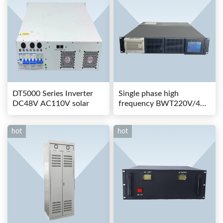
DT5000 Series Inverter
Single phase high
DC48V AC110V solar
frequency BWT220V/48-
80AS switching power
hot
hot