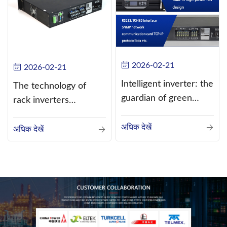
2026-02-21
2026-02-21
Intelligent inverter: the
The technology of
guardian of green
rack inverters
energy
continues to improve,
अधिक देखें
such as the use of
अधिक देखें
three-CPU control
technology, high-
frequency s