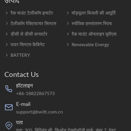
उत्पाद
रैक माउंट टेलीकॉम इन्वर्टर
मॉड्यूलर बिजली की आपूर्ति
टेलीकॉम रेक्टिफायर सिस्टम
स्थैतिक हस्तांतरण स्विच
डीसी से डीसी कनवर्टर
रैक माउंट ऑनलाइन यूपीएस
पावर सिस्टम कैबिनेट
Renewable Energy
BATTERY
Contact Us
हॉटलाइन
+86-18822867573
E-mail
support@bwitt.com.cn
पता
पता: 305, बिल्डिंग सी, किओड टेक्नोलॉजी पार्क, नंबर 7, वेस्ट