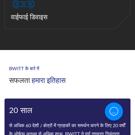
वाईफाई डिवाइस
BWITT के बारे में
सफलता
हमारा इतिहास
तितली
Bwitt रैक-माउंटेड टेलीकॉम इनवर्टर और मॉड्यूलर डीसी पावर
रेक्टिफायर सिस्टम कारखानों का दुनिया का अग्रणी प्रदाता है।