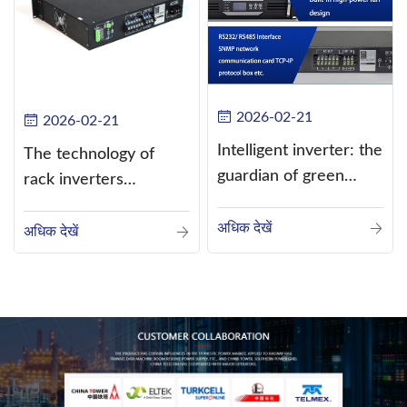
2026-02-21
2026-02-21
Intelligent inverter: the
The technology of
guardian of green
rack inverters
energy
continues to improve,
अधिक देखें
such as the use of
अधिक देखें
three-CPU control
technology, high-
frequency s