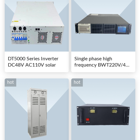
DT5000 Series Inverter
Single phase high
DC48V AC110V solar
frequency BWT220V/48-
80AS switching power
hot
hot