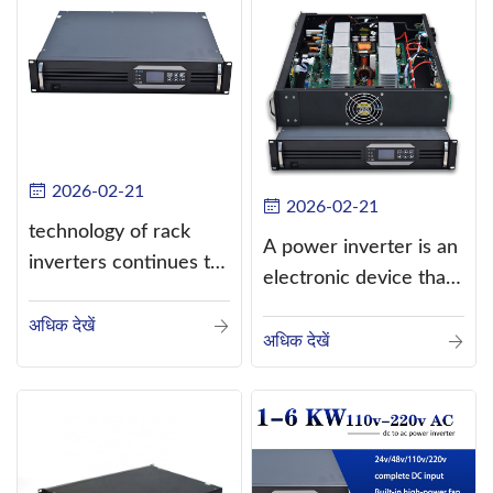
2026-02-21
2026-02-21
technology of rack
A power inverter is an
inverters continues to
electronic device that
improve
converts direct
अधिक देखें
current (DC) into
अधिक देखें
alternating current
(AC).