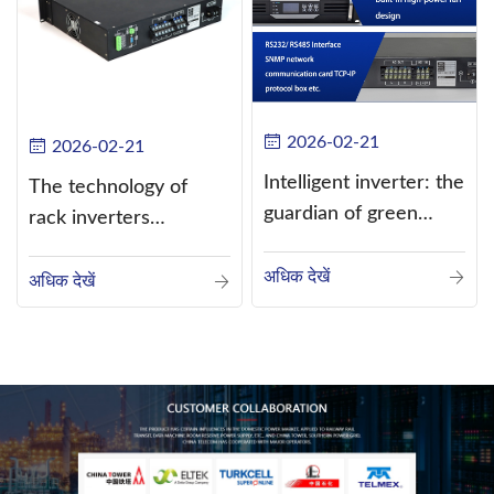
2026-02-21
2026-02-21
Intelligent inverter: the
The technology of
guardian of green
rack inverters
energy
continues to improve,
अधिक देखें
such as the use of
अधिक देखें
three-CPU control
technology, high-
frequency s