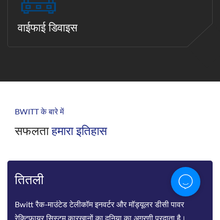
वाईफाई डिवाइस
BWITT के बारे में
सफलता
हमारा इतिहास
तितली
Bwitt रैक-माउंटेड टेलीकॉम इनवर्टर और मॉड्यूलर डीसी पावर
रेक्टिफायर सिस्टम कारखानों का दुनिया का अग्रणी प्रदाता है।