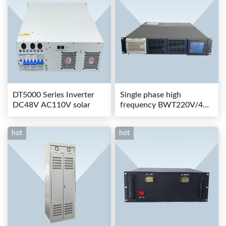
DT5000 Series Inverter
Single phase high
DC48V AC110V solar
frequency BWT220V/48-
80AS switching power
hot
hot