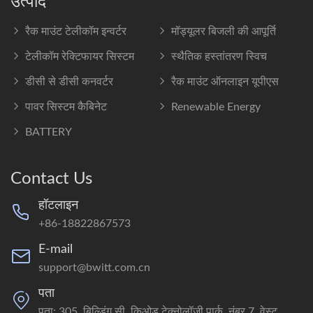
उत्पाद
रैक माउंट टेलीकॉम इन्वर्टर
मॉड्यूलर बिजली की आपूर्ति
टेलीकॉम रेक्टिफायर सिस्टम
स्थैतिक हस्तांतरण स्विच
डीसी से डीसी कनवर्टर
रैक माउंट ऑनलाइन यूपीएस
पावर सिस्टम कैबिनेट
Renewable Energy
BATTERY
Contact Us
हॉटलाइन
+86-18822867573
E-mail
support@bwitt.com.cn
पता
पता: 305, बिल्डिंग सी, किओड टेक्नोलॉजी पार्क, नंबर 7, वेस्ट