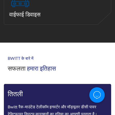
वाईफाई डिवाइस
BWITT के बारे में
सफलता
हमारा इतिहास
तितली
Bwitt रैक-माउंटेड टेलीकॉम इनवर्टर और मॉड्यूलर डीसी पावर
रेक्टिफायर सिस्टम कारखानों का दुनिया का अग्रणी प्रदाता है।