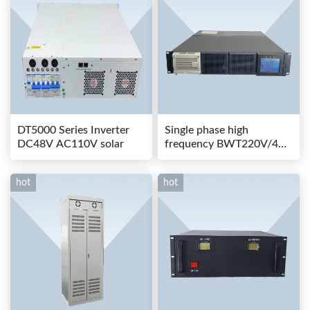
DT5000 Series Inverter
Single phase high
DC48V AC110V solar
frequency BWT220V/48-
80AS switching power
hot
hot