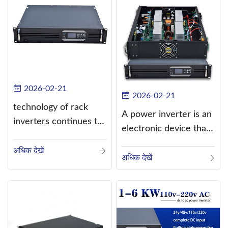
2026-02-21
2026-02-21
technology of rack
A power inverter is an
inverters continues to
electronic device that
improve
converts direct
अधिक देखें
current (DC) into
अधिक देखें
alternating current
(AC).