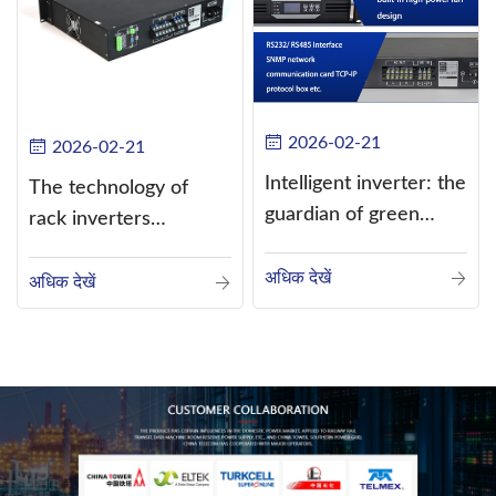
2026-02-21
2026-02-21
Intelligent inverter: the
The technology of
guardian of green
rack inverters
energy
continues to improve,
अधिक देखें
such as the use of
अधिक देखें
three-CPU control
technology, high-
frequency s