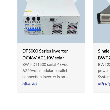
DT5000 Series Inverter
Singl
DC48V AC110V solar
BWT2
BWT-DT1500 serial 48Vdc
BWT22
switc
&220Vdc modular parallel
power
connection inverter is an
System
inversion device that converts
Teleco
अधिक देखें
अधिक देख
48V dc/220Vdc power supplied
today,
by communication DC power
& Ener
supply into 220V/50Hz
sinusoidal AC power. It is