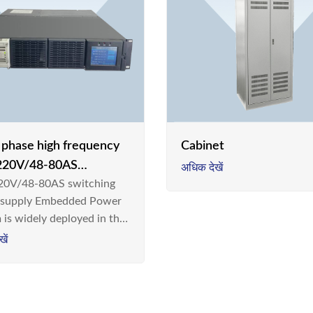
e phase high frequency
Cabinet
20V/48-80AS
अधिक देखें
0V/48-80AS switching
hing power supply
 supply Embedded Power
 is widely deployed in the
m/Industrial environment
ें
 a new generation “Green
gy Saving” system,