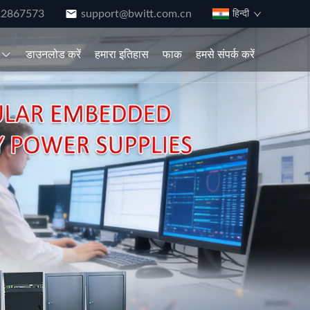
22867573
support@bwitt.com.cn
हिन्दी
डाउनलोड करें
हमारा इतिहास
फाक
हमसे संपर्क करें