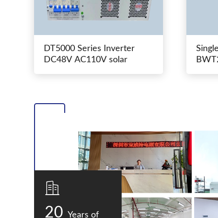
DT5000 Series Inverter
Singl
DC48V AC110V solar
BWT2
switc
20
Years of