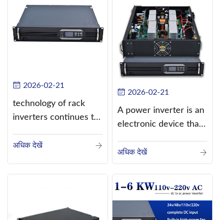
2026-02-21
2026-02-21
technology of rack
A power inverter is an
inverters continues to
electronic device that
improve
converts direct
अधिक देखें
current (DC) into
अधिक देखें
alternating current
(AC).