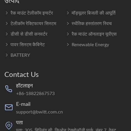
उत्पाद
रैक माउंट टेलीकॉम इन्वर्टर
मॉड्यूलर बिजली की आपूर्ति
टेलीकॉम रेक्टिफायर सिस्टम
स्थैतिक हस्तांतरण स्विच
डीसी से डीसी कनवर्टर
रैक माउंट ऑनलाइन यूपीएस
पावर सिस्टम कैबिनेट
Renewable Energy
BATTERY
Contact Us
हॉटलाइन
+86-18822867573
E-mail
support@bwitt.com.cn
पता
पता: 305, बिल्डिंग सी, किओड टेक्नोलॉजी पार्क, नंबर 7, वेस्ट