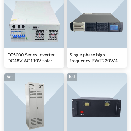
DT5000 Series Inverter
Single phase high
DC48V AC110V solar
frequency BWT220V/48-
80AS switching power
hot
hot