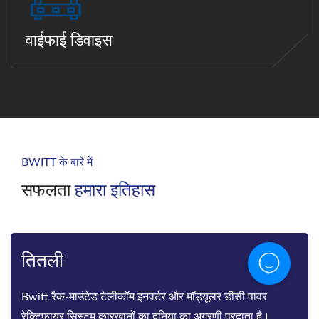
वाईफाई डिवाइस
BWITT के बारे में
सफलता
हमारा इतिहास
तितली
Bwitt रैक-माउंटेड टेलीकॉम इनवर्टर और मॉड्यूलर डीसी पावर
रेक्टिफायर सिस्टम कारखानों का दुनिया का अग्रणी प्रदाता है।