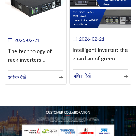
2026-02-21
2026-02-21
Intelligent inverter: the
The technology of
guardian of green
rack inverters
energy
continues to improve,
अधिक देखें
such as the use of
अधिक देखें
three-CPU control
technology, high-
frequency s